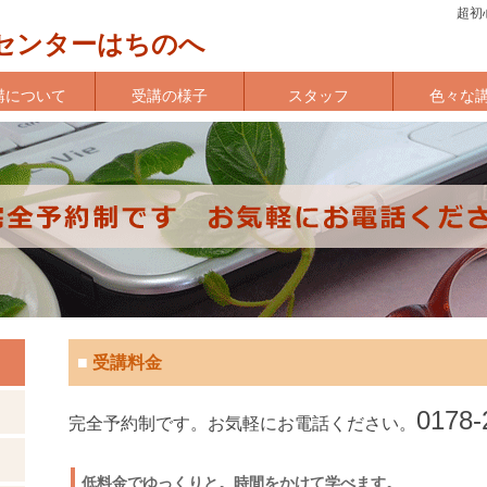
超初
事業センターはちのへ
講について
受講の様子
スタッフ
色々な
■
受講料金
0178-
完全予約制です。お気軽にお電話ください。
低料金でゆっくりと。時間をかけて学べます。