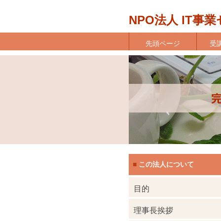
NPO法人 IT
先頭ページ
受
この法人について
■
目的
理事長挨拶